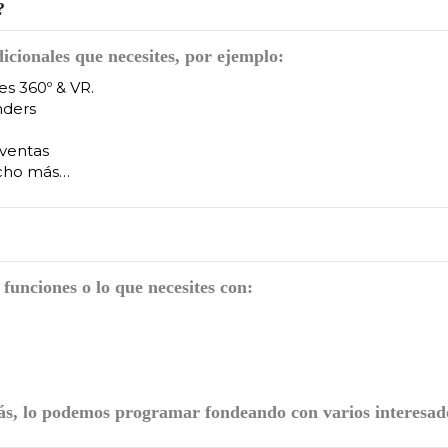
?
icionales que necesites, por ejemplo:
es 360º & VR.
nders
 ventas
ucho más…
funciones o lo que necesites con:
más, lo podemos programar fondeando con varios interesad