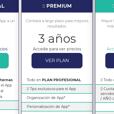
AL
PREMIUM
App a un
Contrata a largo plazo para mejores
Mayor b
resultados.
máx
3 años
cios
Accede para ver precios
Acc
VER PLAN
nternas
Todo en
PLAN PROFESIONAL
Todo
 el App
Tips exclusivos para el App
Cuota
al
servid
a.
Organización de App*
/ AÑO o
Personalización de App*