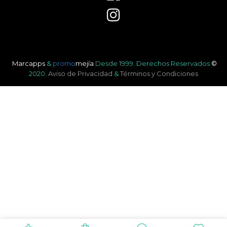
Marcapps
&
promo
mejía
Desde 1999.
Derechos Reservados
©
2020.
Aviso de Privacidad
&
Términos y Condiciones