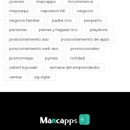
jovenes
marcapps
mcommerce
mejoraqui
napoleon hill
negocio
negocio familiar
padre rico
pequeño
personas
piense y hagase rico
playstore
posicionamiento aso
posicionamiento de apps
posicionamiento web seo
promocionales
promomejia
pymes
richdad
robert kiyosaki
semana del emprendedor
ventas
zig ziglar