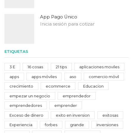
App Pago Único
Inicia sesión para cotizar
ETIQUETAS
3 E
16 cosas
21 tips
aplicaciones moviles
apps
apps móviles
aso
comercio móvil
crecimiento
ecommerce
Educacion
empezar un negocio
emprendedor
emprendedores
emprender
Exceso de dinero
exito en inversion
exitosas
Experiencia
forbes
grande
inversiones